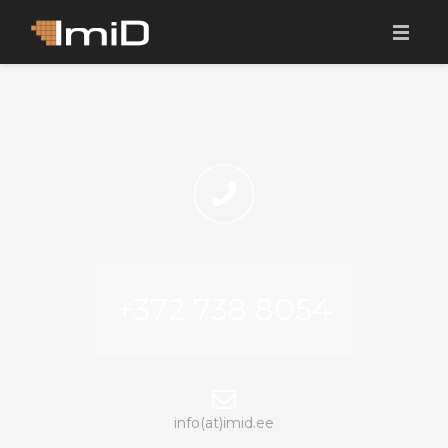
KODU
MEIST
TEENUSED
KLIENDID
PORTFOOLIO
+372 738 8054
KONTAKT
EST
ENG
info(at)imid.ee