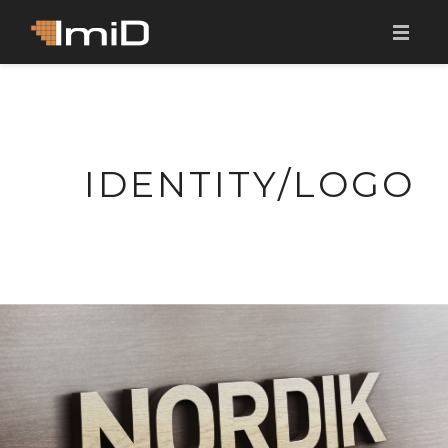
KODU
MEIST
IDENTITY/LOGO
TEENUSED
KLIENDID
PORTFOOLIO
KONTAKT
EST
ENG